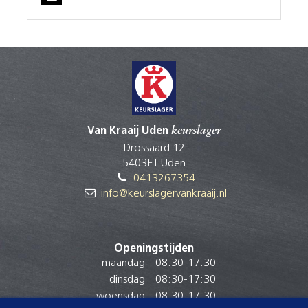
Van Kraaij Uden
keurslager
Drossaard 12
5403ET Uden
0413267354
info@keurslagervankraaij.nl
Openingstijden
maandag
08:30
-
17:30
dinsdag
08:30
-
17:30
woensdag
08:30
-
17:30