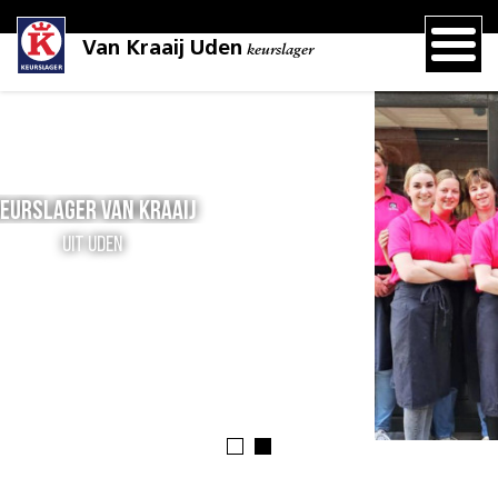
Van Kraaij Uden
keurslager
Keurslager van Kraaij
Uit Uden